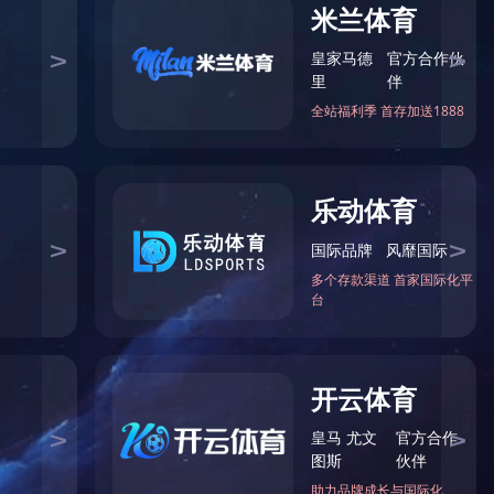
进行全数检验的非破坏性试验。其目的是为选择具有一定特性的产
用可靠性。产品在制造过程中，由于材料的缺陷，或由于工艺失
这些缺陷或故障若能及早剔除，就可以保证在实际使用时产品的可
控区间的检测手段，较大的提高测试效率。