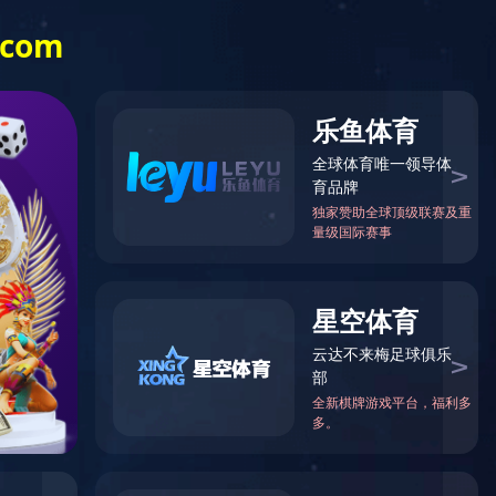
返回华体会网页版
在线留言
联系我们
咨询热线
15021530323
在线留言
联系我们