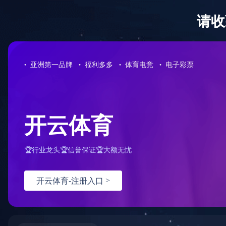
华体会网页版
欢迎来到
华体会网页版-华体会(中国) 网站
！
华体会网页版-华体
关于我们
产品中
会(中国)