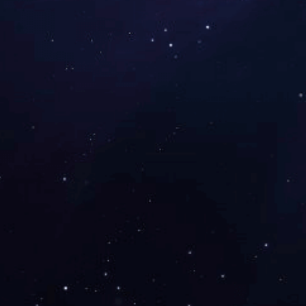
华体会网页版-华体会(中国)
关于我们
|
|
联系我们
华体会网页版-华体会(中国)
公司地址：上海市嘉定区浏翔公路5555号 技术支持：
联系人：上器
QQ：1638400
邮箱：cannozheng@shanghai-test.com