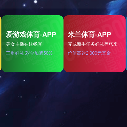
多门高温老化试验箱
多门高温老化试验箱是对汽车仪表盘，车灯
品或剔除早期失效的产品，以提高产品的使
控，使部分产品出现所谓早期缺陷或故障，
更新日期：
2023-06-25
访问次数：
4740
靠性水平，本试验箱能提供自动检测独立温
查看详情
在线留言
多抽屉高低温老化箱
多抽屉高低温老化箱是对汽车仪表盘，车灯
品或剔除早期失效的产品，以提高产品的使
控，使部分产品出现所谓早期缺陷或故障，
更新日期：
2023-06-25
访问次数：
4016
靠性水平，本试验箱能提供自动检测独立温
查看详情
在线留言