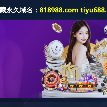
心
华体会网页版
技术文章