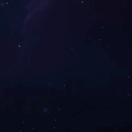
共 3 条记录，当前 1 / 1 页 华体会网页版 上一页 
产品中心
新闻动态
技术文章
|
|
|
900
公司传真：021-59551777