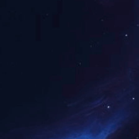
华体会网页版相关的文
章
RELATED ARTICLES
高低温试验箱和高低温交变试验箱有什么区别
盐雾试验箱现在存在的问题
高低温湿热试验箱能做到10%RH的低湿吗？
线性高低温试验箱价格为什么比全程平均高低温试验箱价格高?
步入式高低温湿热试验室的除湿方式有哪几种
砂尘试验箱对试验室的技术要求