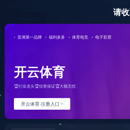
华体会网页版
欢迎来到
华体会网页版-华体会(中国) 网站
！
华体会网页版-华体
关于我们
产品中
会(中国)