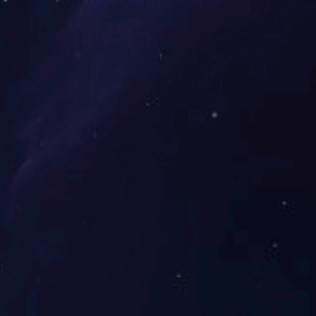
补充说明：
验证码：
请输入计算结
：
振动温度湿度试验箱
：
低温旋转试验箱