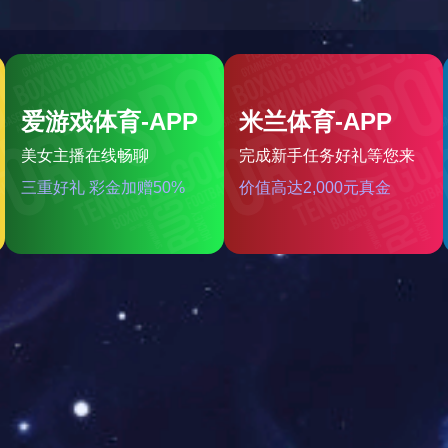
更新时间：
2023-06-25
产品咨询
细介绍
试验箱
此类设备非常符合汽车电子工厂U行生产线、小型线的布局，在生产工艺上满足One-
减少库存和在制成本，是目前精益生产的主推设备之一。尤其是针对汽车ECU、AB
品咨询