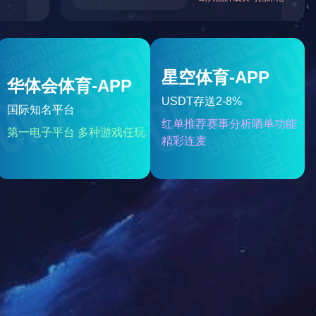
访 问 量：
4394
联系我们
piece-Flow(OPF)单件流的要求。能zui大程度上缩短生产提前期、减少工作
S传感器等我司拥有丰富的设计和制造经验。