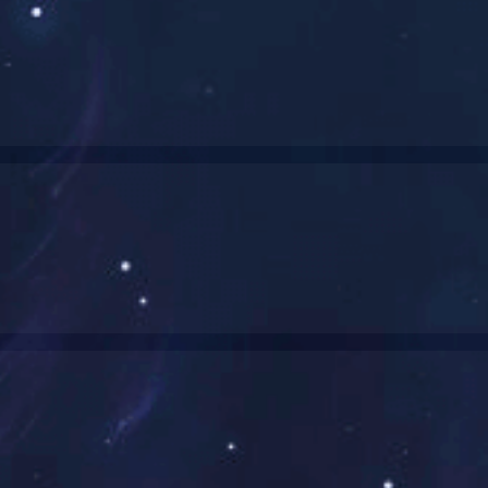
>
高低温砖塔试验箱
> 高低温旋转试验箱
高低温旋转试验箱
简要描述：
高低温旋转试验箱此类设备
满足One-piece-Flow（OPF
制成本，是目前精益生产的主推设备之
造经验。
产品型号：