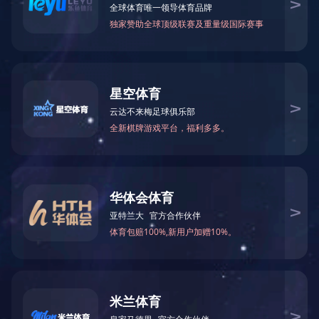
ISO9001
华体会网页版-华体会(中国)
公司地址：上海市嘉定区浏翔公路5555号 技术支持：
© 2026 版权所有：华体会网页版-华体会(中国)
sitemap.xml