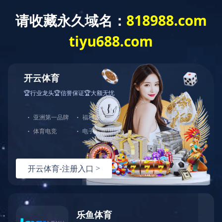
华体会网页版
当前位置：
华体会网页版
>
技术文章
>
砂尘试验箱出现故障
怎么办
砂尘试验箱出现故障怎么办
更新时间：2016-08-02 点击次数：5922